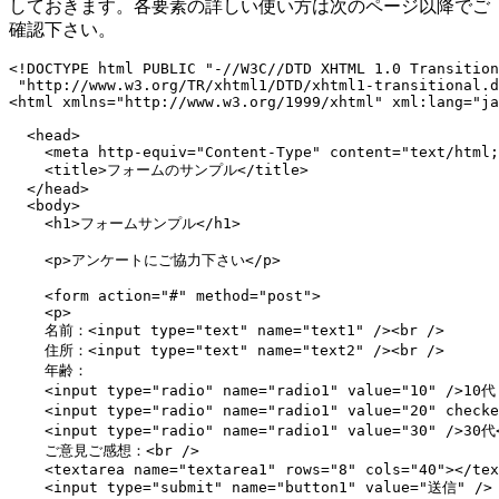
しておきます。各要素の詳しい使い方は次のページ以降でご
確認下さい。
<!DOCTYPE html PUBLIC "-//W3C//DTD XHTML 1.0 Transition
 "http://www.w3.org/TR/xhtml1/DTD/xhtml1-transitional.d
<html xmlns="http://www.w3.org/1999/xhtml" xml:lang="ja
  <head>

    <meta http-equiv="Content-Type" content="text/html;
    <title>フォームのサンプル</title>

  </head>

  <body>

    <h1>フォームサンプル</h1>

    <p>アンケートにご協力下さい</p>

    <form action="#" method="post">

    <p>

    名前：<input type="text" name="text1" /><br />

    住所：<input type="text" name="text2" /><br />

    年齢：

    <input type="radio" name="radio1" value="10" />10代

    <input type="radio" name="radio1" value="20" checke
    <input type="radio" name="radio1" value="30" />30代<
    ご意見ご感想：<br />

    <textarea name="textarea1" rows="8" cols="40"></tex
    <input type="submit" name="button1" value="送信" />
