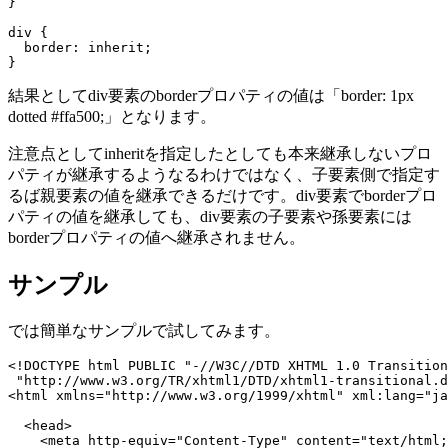
}

div {

  border: 
inherit
;

結果としてdiv要素のborderプロパティの値は「border: 1px
dotted #ffa500;」となります。
注意点としてinheritを指定したとしても本来継承しないプロ
パティが継承するようなるわけではなく、子要素側で指定す
るば親要素の値を継承できるだけです。div要素でborderプロ
パティの値を継承しても、div要素の子要素や孫要素には
borderプロパティの値へ継承されません。
サンプル
では簡単なサンプルで試してみます。
<!DOCTYPE html PUBLIC "-//W3C//DTD XHTML 1.0 Transition
 "http://www.w3.org/TR/xhtml1/DTD/xhtml1-transitional.d
<html xmlns="http://www.w3.org/1999/xhtml" xml:lang="ja
  <head>

    <meta http-equiv="Content-Type" content="text/html;