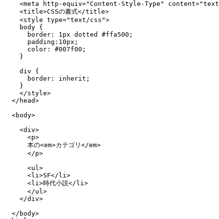
    <meta http-equiv="Content-Style-Type" content="text
    <title>CSSの書式</title>

    <style type="text/css">

    body {

      border: 1px dotted #ffa500;

      padding:10px;

      color: #007f00;

    }

    div {

      border: inherit;

    }

    </style>

  </head>

  <body>

    <div>

      <p>

      本の<em>カテゴリ</em>

      </p>

      <ul>

      <li>SF</li>

      <li>時代小説</li>

      </ul>

    </div>

  </body>
